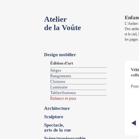
Enfanc
Atelier
L’Atelier
de la Voûte
Des ateli
et le cie
les pages
Design mobilier
Édition d’art
Véhi
Sièges
colle
Rangements
Cloisons
Pouss
Luminaire
Tables/bureaux
Enfance et jeux
Architecture
Sculpture
Spectacle,
arts de la rue
Scéno/muséographie