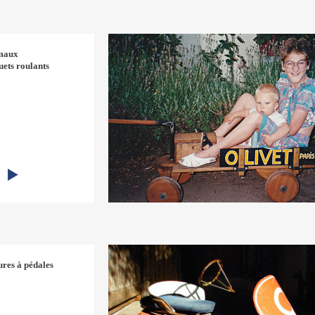
maux
ouets roulants
ures à pédales