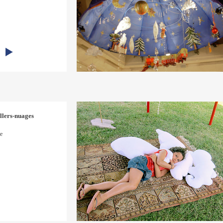
llers-nuages
le