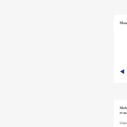
Man
Mobi
et m
Univ