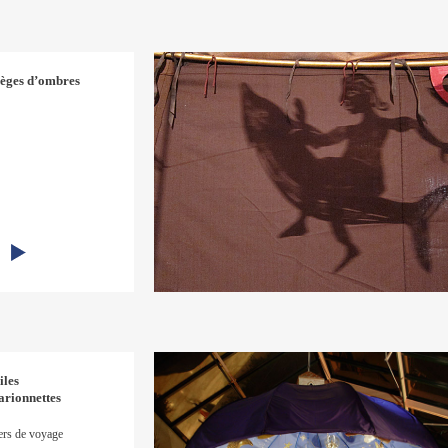
èges d’ombres
les
arionnettes
ers de voyage