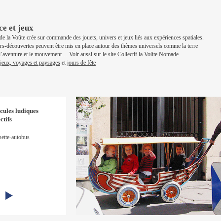
e et jeux
 de la Voûte crée sur commande des jouets, univers et jeux liés aux expériences spatiales.
ers-découvertes peuvent être mis en place autour des thèmes universels comme la terre
l, l’aventure et le mouvement… Voir aussi sur le site Collectif la Voûte Nomade
jeux, voyages et paysages
et
jours de fête
cules ludiques
ctifs
ette-autobus